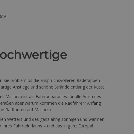
a
rte!
hochwertige
en Sie problemlos die anspruchsvolleren Radetappen
rtige Anstiege und schöne Strände entlang der Küste!
l. Mallorca ist als Fahrradparadies für alle Arten des
ie Straßen aber warum kommen die Radfahrer? Anfang
iche Radtouren auf Mallorca.
ollen Wetters und des ganzjährig sonnigen und warmen
n Ihres Fahrradurlaubs – und das in ganz Europa!