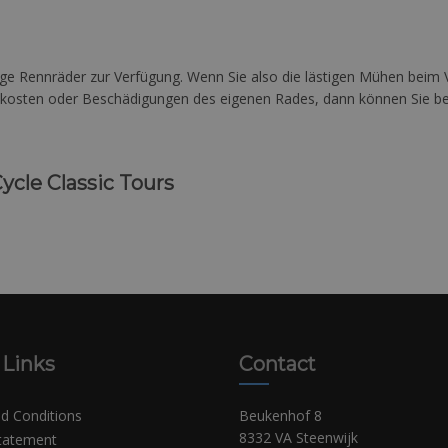
ertige Rennräder zur Verfügung. Wenn Sie also die lästigen Mühen be
kosten oder Beschädigungen des eigenen Rades, dann können Sie bei 
cle Classic Tours
 Links
Contact
d Conditions
Beukenhof 8
8332 VA Steenwijk
Statement