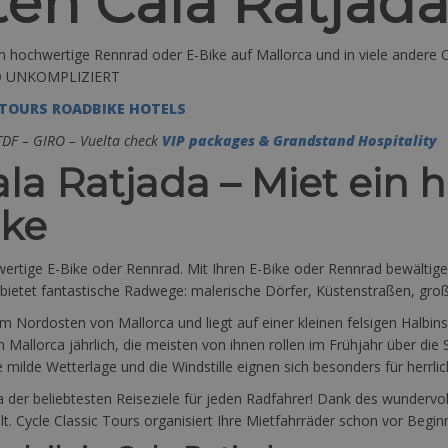
en Cala Ratjad
in hochwertige Rennrad oder E-Bike auf Mallorca und in viele andere O
D UNKOMPLIZIERT
 TOURS ROADBIKE HOTELS
 TDF – GIRO – Vuelta check
VIP packages & Grandstand Hospitality
la Ratjada – Miet ein 
ike
wertige E-Bike oder Rennrad. Mit Ihren E-Bike oder Rennrad bewältig
etet fantastische Radwege: malerische Dörfer, Küstenstraßen, großa
m Nordosten von Mallorca und liegt auf einer kleinen felsigen Halbinse
 Mallorca jährlich, die meisten von ihnen rollen im Frühjahr über d
die milde Wetterlage und die Windstille eignen sich besonders für herrl
 der beliebtesten Reiseziele für jeden Radfahrer! Dank des wunderv
t. Cycle Classic Tours organisiert Ihre Mietfahrräder schon vor Begin