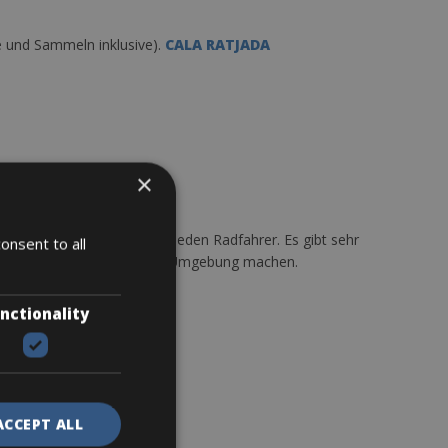
be und Sammeln inklusive).
CALA RATJADA
×
n. Mallorca ist ideal für jeden Radfahrer. Es gibt sehr
onsent to all
schöne Fahrradtouren in der Umgebung machen.
nctionality
h genauer.
ACCEPT ALL