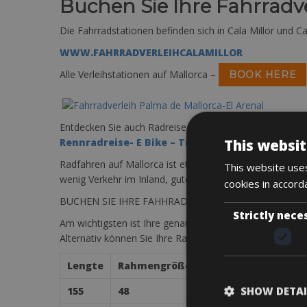
Buchen Sie Ihre Fahrradve
Die Fahrradstationen befinden sich in Cala Millor und 
WWW.FAHRRADVERLEIHCALAMILLOR
Alle Verleihstationen auf Mallorca –
BOOK HERE
Entdecken Sie auch Radreise in Spanien und buch eine In
This websit
Rennradreise- E Bike – Trekkingbike – Reisen
Radfahren auf Mallorca ist etwas ganz Besonderes. Packe
This website uses
wenig Verkehr im Inland, gute Straßen, anspruchsvoll
cookies in accord
BUCHEN SIE IHRE FAHHRAD ONLINE
WWW.CCTBIKE
Strictly nece
Am wichtigsten ist Ihre genaue Rahmengröße zu kenne
Alternativ können Sie Ihre Rahmenhöhe auch über Ihre 
Lengte
Rahmengröße
SHOW DETAI
155
48