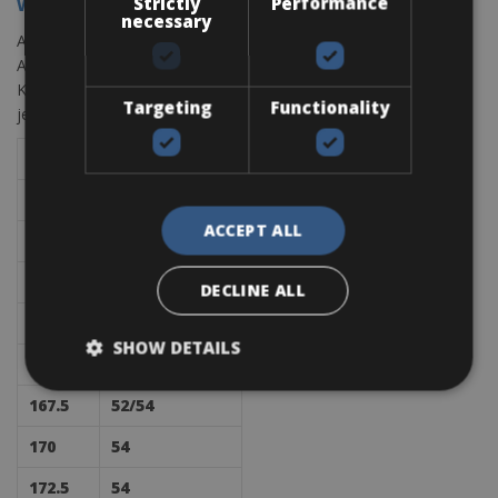
Strictly
Performance
WWW.CCTBIKERENTAL.COM
necessary
Am wichtigsten ist Ihre genaue Rahmengröße zu kennen.
Alternativ können Sie Ihre Rahmenhöhe auch über Ihre
Körpergröße bestimmen. Die Methode über die Schrittlänge ist
Targeting
Functionality
jedoch genauer.
Lengte
Rahmengröße
155
48
ACCEPT ALL
157.5
48/50
160
50
DECLINE ALL
162.5
50
SHOW DETAILS
165
52
167.5
52/54
170
54
172.5
54