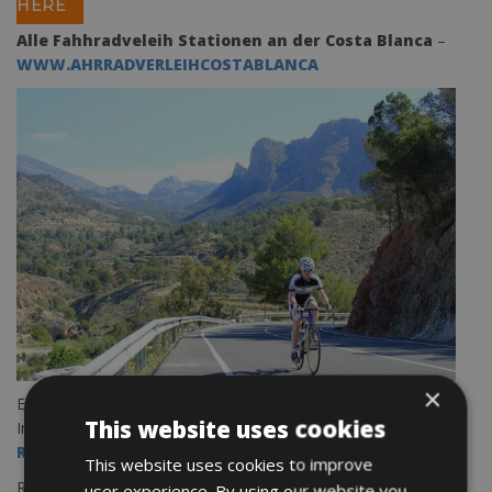
HERE
Alle Fahhradveleih Stationen an der Costa Blanca
–
WWW.AHRRADVERLEIHCOSTABLANCA
×
Entdecken alle Rennradreise in Spanien und buch eine
This website uses cookies
Individuelle Radreise
Rennradreise- E Bike – Trekkingbike – Reisen
This website uses cookies to improve
Rennradfahren in Benidorm an der Costa Blanca ist etwas ganz
user experience. By using our website you