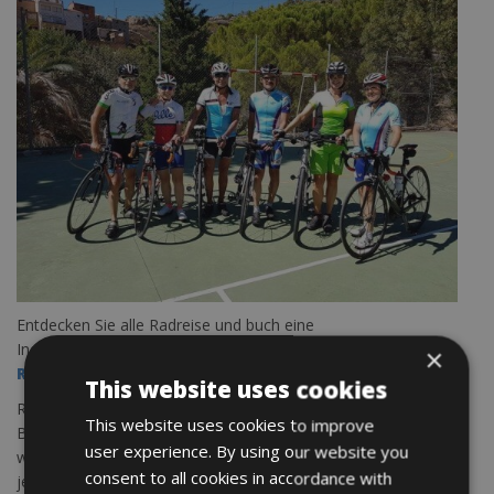
Entdecken Sie alle Radreise und buch eine
Individuelle Fahrradtour
×
Rennradreise- E Bike – Trekkingbike – Reisen
This website uses cookies
Radfahren in Spanien an der Costa del Sol ist etwas ganz
This website uses cookies to improve
Besonderes. Packen Sie Ihr Fahrrad und entdecken Sie diese
user experience. By using our website you
wunderschöne Küstenstreifen. Die Costa del Sol ist ideal für
consent to all cookies in accordance with
jeden Radfahrer. Es gibt sehr wenig Verkehr im Inland, gute