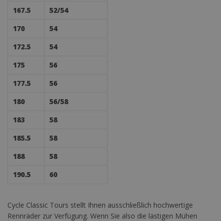
167.5
52/54
170
54
172.5
54
175
56
177.5
56
180
56/58
183
58
185.5
58
188
58
190.5
60
Cycle Classic Tours stellt Ihnen ausschließlich hochwertige
Rennräder zur Verfügung. Wenn Sie also die lästigen Mühen