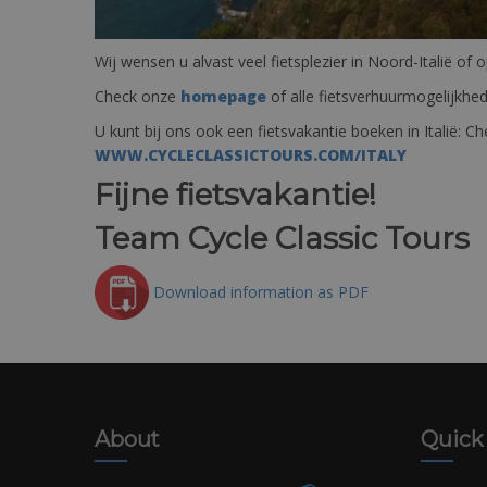
Wij wensen u alvast veel fietsplezier in Noord-Italië o
Check onze
homepage
of alle fietsverhuurmogelijkhe
U kunt bij ons ook een fietsvakantie boeken in Italië: C
WWW.CYCLECLASSICTOURS.COM/ITALY
Fijne fietsvakantie!
Team Cycle Classic Tours
Download information as PDF
About
Quick