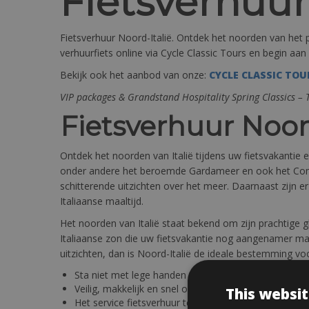
Fietsverhuur
Fietsverhuur Noord-Italië. Ontdek het noorden van het p
verhuurfiets online via Cycle Classic Tours en begin aan
Bekijk ook het aanbod van onze:
CYCLE CLASSIC TOU
VIP packages & Grandstand Hospitality Spring Classics –
Fietsverhuur Noord
Ontdek het noorden van Italië tijdens uw fietsvakantie 
onder andere het beroemde Gardameer en ook het Como
schitterende uitzichten over het meer. Daarnaast zijn 
Italiaanse maaltijd.
Het noorden van Italië staat bekend om zijn prachtige 
Italiaanse zon die uw fietsvakantie nog aangenamer ma
uitzichten, dan is Noord-Italië de ideale bestemming voo
Sta niet met lege handen en boek vooraf uw racefiet
Veilig, makkelijk en snel online uw huurfiets boeken
This websit
Het service fietsverhuur team kunt u altijd contact