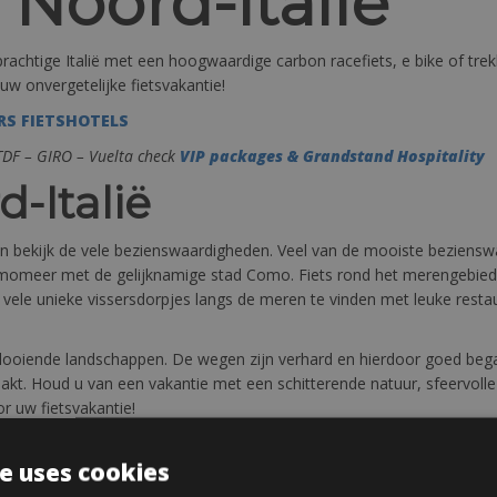
 Noord-Italië
rachtige Italië met een hoogwaardige carbon racefiets, e bike of trekk
 uw onvergetelijke fietsvakantie!
RS FIETSHOTELS
 TDF – GIRO – Vuelta check
VIP packages & Grandstand Hospitality
-Italië
en bekijk de vele bezienswaardigheden. Veel van de mooiste bezienswa
meer met de gelijknamige stad Como. Fiets rond het merengebied v
er vele unieke vissersdorpjes langs de meren te vinden met leuke res
glooiende landschappen. De wegen zijn verhard en hierdoor goed bega
akt. Houd u van een vakantie met een schitterende natuur, sfeervoll
r uw fietsvakantie!
s of e bike
e uses cookies
eren voor speciale wensen en groepsfietsverhuur