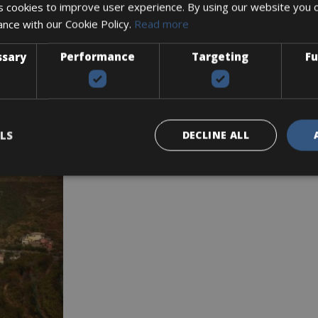
 cookies to improve user experience. By using our website you c
bike online!
ance with our Cookie Policy.
Read more
alig verhuur platform
BOOK HERE
ssary
Performance
Targeting
Fu
heck voor alle tours onze Engelse Cycle Classic Tours pagina:
LS
DECLINE ALL