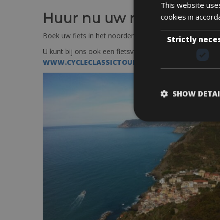
This website uses
Huur nu uw racefiets of e 
cookies in accord
Boek uw fiets in het noorden van Italië via ons Engelst
Strictly nece
U kunt bij ons ook een fietsvakantie boeken in Italië: C
WWW.CYCLECLASSICTOURS.COM/ITALY
SHOW DETAI