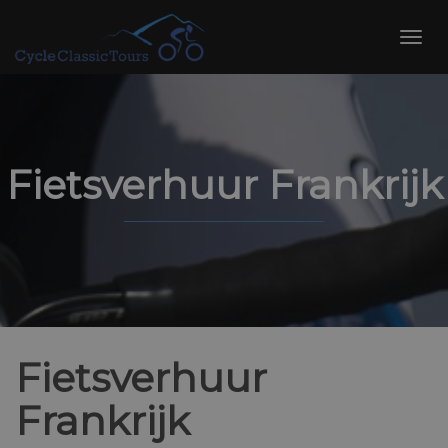
Skip
to
Toggl
content
navig
Fietsverhuur Frankrijk
Fietsverhuur
Frankrijk