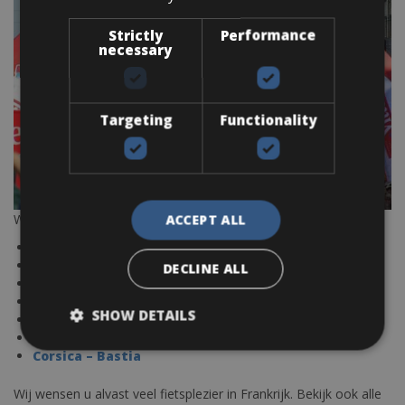
Strictly
Performance
necessary
Targeting
Functionality
Wij bieden fietsen aan voor de volgende plaatsen:
ACCEPT ALL
Franse Alpen
Mont Ventoux
DECLINE ALL
Provence
Languedoc
SHOW DETAILS
Loire
Cote d’Azur
Corsica – Bastia
Wij wensen u alvast veel fietsplezier in Frankrijk. Bekijk ook alle