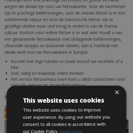
wegen die ideaal zijn voor uw fietsvakantie. Voor de racefietser
zijn er prachtige beklimmingen, voor de relaxte fietser is er een
schitterende natuur en voor de toeristische fietser zijn er
gezellige steden waar veel terug te vinden is van de Franse
cultuur. Kortom voor iedere fietser is er wat wils! Houdt u van
een gevarieerde fietsvakantie met uitdagende beklimmingen,
sfeervolle dorpjes en bruisende steden, dan is Frankrijk het
ideale land voor uw fietsvakantie in Europa!
Sta niet met lege handen en boek vooraf uw racefiets of e
bike
Snel, veilig en makkelijk online boeken
Het service fietsverhuur team kunt u altijd contacteren voor
speciale wensen en groepsfietsverhuur
×
Huur nu uw racefiets of e bike online!
This website uses cookies
Boek uw fiets in Frankrijk via ons verhuur platform
BOOK
This website uses cookies to improve
HERE
user experience. By using our website you
consent to all cookies in accordance with
our Cookie Policy.
Read more