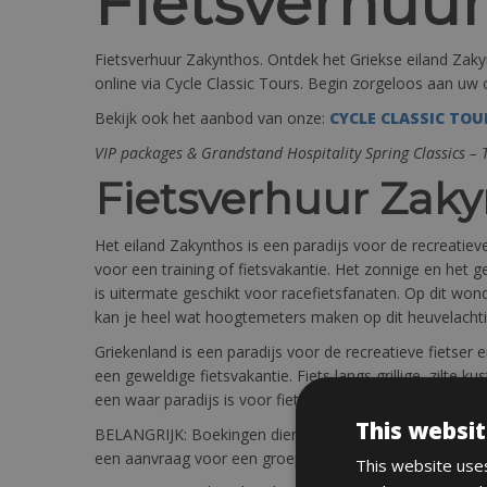
Fietsverhuu
Fietsverhuur Zakynthos. Ontdek het Griekse eiland Zaky
online via Cycle Classic Tours. Begin zorgeloos aan uw 
Bekijk ook het aanbod van onze:
CYCLE CLASSIC TOU
VIP packages & Grandstand Hospitality Spring Classics –
Fietsverhuur Zak
Het eiland Zakynthos is een paradijs voor de recreati
voor een training of fietsvakantie. Het zonnige en he
is uitermate geschikt voor racefietsfanaten. Op dit wo
kan je heel wat hoogtemeters maken op dit heuvelachti
Griekenland is een paradijs voor de recreatieve fietse
een geweldige fietsvakantie. Fiets langs grillige, zilte
een waar paradijs is voor fietsliefhebbers!
This websit
BELANGRIJK: Boekingen dienen minimaal 5 dagen van te
een aanvraag voor een groep verhuring neem contact 
This website uses