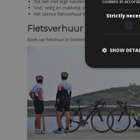
cookies in accord
Sta niet met lege handen en boek vooraf uw racefiet
Snel, veilig en makkelijk online boeken
Het service fietsverhuur team kunt u altijd contact
Strictly nece
Fietsverhuur Zakynthos n
Boek uw fietshuur in Griekenland via ons Engelstalig v
SHOW DETAI