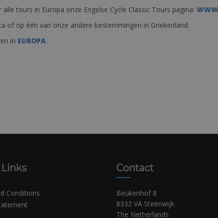
 alle tours in Europa onze Engelse Cycle Classic Tours pagina:
WWW.
Kreta of op één van onze andere bestemmingen in Griekenland.
den in
EUROPA
 Links
Contact
d Conditions
Beukenhof 8
8332 VA Steenwijk
Statement
The Netherlands