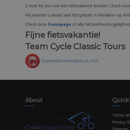
U kunt bij ons ook een fietsvakantie boeken: Check voor
Wij wensen u alvast veel fietsplezier in Heraklion op 
Check onze
homepage
of alle fietsverhuurmogelijkhe
Fijne fietsvakantie!
Team Cycle Classic Tours
Download information as PDF
About
Quick
Terms an
Privacy 
Sitemap