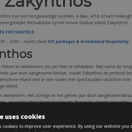
r Zakynthos
nthos met een hoogwaardige racefiets, e-bike, MTB of een trekkingfie
onvergetelijke fietsvakantie op het mooie Griekse eiland Zakynthos!
RS FIETSHOTELS
 TDF – GIRO – Vuelta check
VIP packages & Grandstand Hospitality
ynthos
eve fietser en wielrenners om per fiets te ontdekken. Met name de o
t gehele jaar door aangename klimaat, maakt Zakynthos de perfecte b
nderschone eiland vind je vele routes met spectaculaire uitzichten o
ge eiland.
r en wielrenners. Het zonnige en het gehele jaar door aangename kli
 kusten, geurende Citrus boomgaarden en glooiende, groene wijnvelden. U
e uses cookies
voren gemaakt te worden met een minimale afname van 5 dagen. Res
met ons op info@cycleclassictours.com
 cookies to improve user experience. By using our website you c