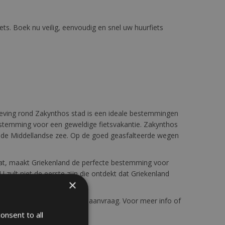
ts. Boek nu veilig, eenvoudig en snel uw huurfiets
mgeving rond Zakynthos stad is een ideale bestemmingen
estemming voor een geweldige fietsvakantie. Zakynthos
ver de Middellandse zee. Op de goed geasfalteerde wegen
maat, maakt Griekenland de perfecte bestemming voor
 zult niet de eerste zijn die ontdekt dat Griekenland
×
erveringen zijn alleen op aanvraag. Voor meer info of
onsent to all