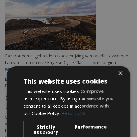
Ga voor een uitgebreide reisbeschrijving van racefiets vakantie
Lanzarote naar onze Engelse Cycle Classic Tours pagina:
WWW.CYCLECLASSICTOURS/LANZAROTE
×
Bekijk ook het aanbod van onze:
CYCLE CLASSIC TOURS
This website uses cookies
FIETSHOTELS
This website uses cookies to improve
Begeleide fietsvakantie
user experience. By using our website you
Lanzarote
consent to all cookies in accordance with
our Cookie Policy.
Read more
Geniet van een prachtige racefiets vakantie op Lanzarote en
boek nu uw plaats voor één van de vele training stages op
Strictly
Performance
Lanzarote. De meest ideale tijd om te fietsen is tussen oktober
necessary