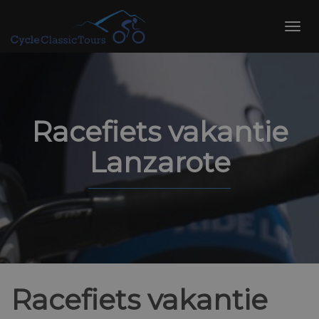
Skip
to
Toggl
content
navig
Racefiets vakantie
Lanzarote
Racefiets vakantie