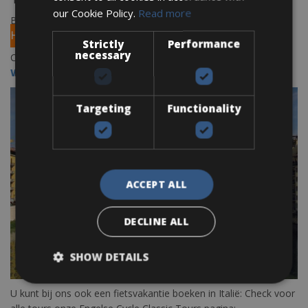
our Cookie Policy.
Read more
Boek uw fiets in Florence via ons verhuur platform
BOOK
HERE
Strictly
Performance
necessary
Check alle verhuurpunten in Toscane hier :
WWW.FIETSVERHUUREUROPA/TOSCANE
Targeting
Functionality
ACCEPT ALL
DECLINE ALL
SHOW DETAILS
U kunt bij ons ook een fietsvakantie boeken in Italië: Check voor