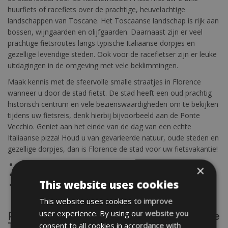
huurfiets of racefiets over de prachtige, heuvelachtige
landschappen van Toscane. Het Toscaanse landschap is rijk aan
bossen, wijngaarden en olijfgaarden. Daarnaast zijn er veel
prachtige fietsroutes langs typische Italiaanse dorpjes en
gezellige levendige steden. Ook voor de racefietser zijn er leuke
uitdagingen in de omgeving met vele beklimmingen.
Maak kennis met de sfeervolle smalle straatjes in Florence
wanneer u door de stad fietst. De stad heeft een oud prachtig
historisch centrum en vele bezienswaardigheden om te bekijken
tijdens uw fietsreis, denk hierbij bijvoorbeeld aan de Ponte
Vecchio. Geniet aan het einde van de dag van een echte
Italiaanse pizza! Houd u van gevarieerde natuur, oude steden en
gezellige dorpjes, dan is Florence de stad voor uw fietsvakantie!
Sta niet met lege handen en boek vooraf uw racefiets
×
Snel, veilig en makkelijk online boeken
This website uses cookies
Het service fietsverhuur team kunt u altijd contacteren voor
speciale wensen en groepsfietsverhuur
This website uses cookies to improve
user experience. By using our website you
Regel nu uw fietsverhuur in Florence in de
consent to all cookies in accordance with
Toscane online!